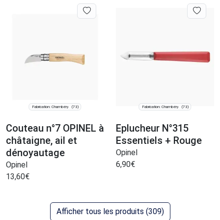
Fabrication: Chambéry
Fabrication: Chambéry
(73)
(73)
Couteau n°7 OPINEL à
Eplucheur N°315
châtaigne, ail et
Essentiels + Rouge
dénoyautage
Opinel
6,90
€
Opinel
13,60
€
Afficher tous les produits (309)