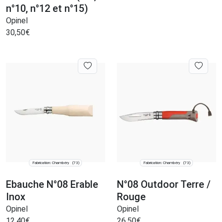
n°10, n°12 et n°15)
Opinel
30,50
€
Fabrication: Chambéry
Fabrication: Chambéry
(73)
(73)
Ebauche N°08 Erable
N°08 Outdoor Terre /
Inox
Rouge
Opinel
Opinel
12,40
€
26,50
€