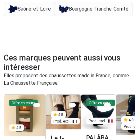
Saône-et-Loire
Bourgogne-Franche-Comté
Ces marques peuvent aussi vous
intéresser
Elles proposent des chaussettes made in France, comme
La Chaussette Française.
Offre en cours
Offre en cours
4.5
4.8
Prod. excl.
Prod. excl.
Prod. exc
4.5
PALÂBA
Le t-