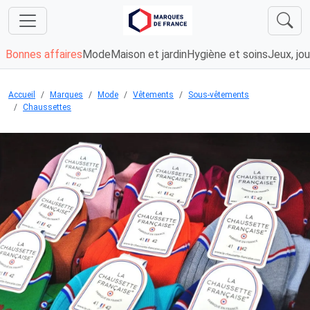
Bonnes affaires
Mode
Maison et jardin
Hygiène et soins
Jeux, jou
Accueil
Marques
Mode
Vêtements
Sous-vêtements
Chaussettes
Chargement...