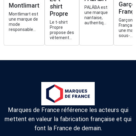
Garço
Montlimart
shirt
PALÂBA est
Franç
Propre
une marque
Montlimart est
nantaise,
une marque de
Garçon
Le t-shirt
authentique
mode
Français
Propre
et
responsable
une mar
propose des
accessible,
qui propose
sous-
vêtements
pensée et
des
vêtemen
conçus
réalisée
vêtements,
maillots
proprement,
dans
chaussures et
bain et
fabriqués
l'Hexagone.
accessoires
chausse
en France,
pour homme
pour h
100%
fabriqués à
depuis 2
naturels et
moins de
Ses
faits pour
2000kms dont
collecti
durer.
80% de made in
sont
France, dans
totalem
des matières
fabriqué
plus durables
France,
(naturelles, bio,
principa
recyclées) et
à Troyes
Marques de France référence les acteurs qui
qui parraine
des abeilles de
mettent en valeur la fabrication française et qui
la région
font la France de demain.
nantaise.