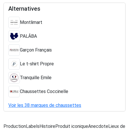
Alternatives
Montlimart
PALÂBA
Garçon Français
Le t-shirt Propre
Tranquille Emile
Chaussettes Coccinelle
Voir les 38 marques de chaussettes
Production
Labels
Histoire
Produit iconique
Anecdote
Lieux de f