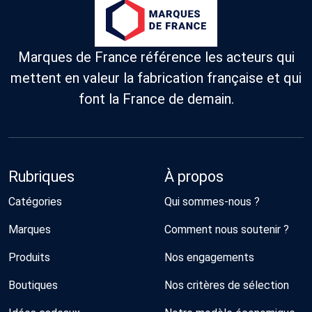
Vosges Terre
Textile® et
certifiés
OEKO-TEX®
Marques de France référence les acteurs qui
Standard
100).
mettent en valeur la fabrication française et qui
font la France de demain.
Rubriques
À propos
Catégories
Qui sommes-nous ?
Marques
Comment nous soutenir ?
Produits
Nos engagements
Boutiques
Nos critères de sélection