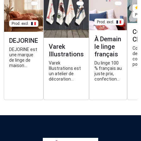
Pro
Prod. excl.
Prod. excl.
CO
À Demain
CL
DEJORINE
Varek
le linge
Cou
DEJORINE est
Illustrations
français
de
une marque
con
de linge de
Varek
Du linge 100
pour
maison
Illustrations est
% français au
voy
portée sur
un atelier de
juste prix,
la
l'élégance et
décoration
confectionné
mai
les finitions
inspiré par la vie
à Nieppe (59).
Fab
soignées
marine et initié
Parce que la
à Na
(parures de lit,
par deux frères
qualité doit
(31)
housses
peintres &
être
Inn
d'oreillers et
pêcheurs.
accessible.
et é
des nappes),
con
confectionné
uniquement
avec des
tissus
français
(labellisés