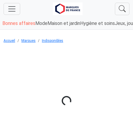
Bonnes affaires
Mode
Maison et jardin
Hygiène et soins
Jeux, jou
Accueil
Marques
Indisponibles
Chargement...