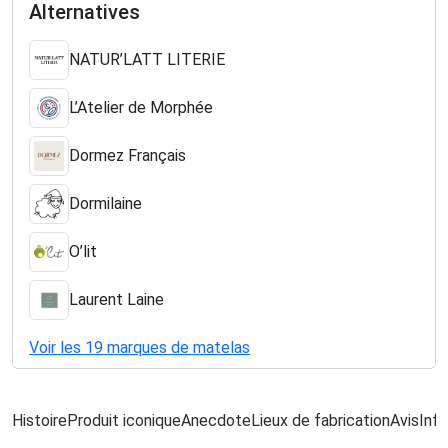
Alternatives
NATUR’LATT LITERIE
L’Atelier de Morphée
Dormez Français
Dormilaine
O’lit
Laurent Laine
Voir les 19 marques de matelas
Histoire
Produit iconique
Anecdote
Lieux de fabrication
Avis
Info