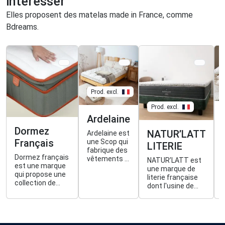
intéresser
Elles proposent des matelas made in France, comme
Bdreams.
Prod. excl.
Prod. excl.
Ardelaine
Dormez
NATUR’LATT
Ardelaine est
Français
une Scop qui
LITERIE
fabrique des
Dormez français
vêtements &
NATUR’LATT est
est une marque
des articles
une marque de
qui propose une
de literie en
literie française
collection de
pure laine du
dont l'usine de
matelas,
Massif
fabrication est
sommiers et
Central
basée à
têtes de lit haut
Chalamont dans
de gamme,
l’Ain. Entreprise