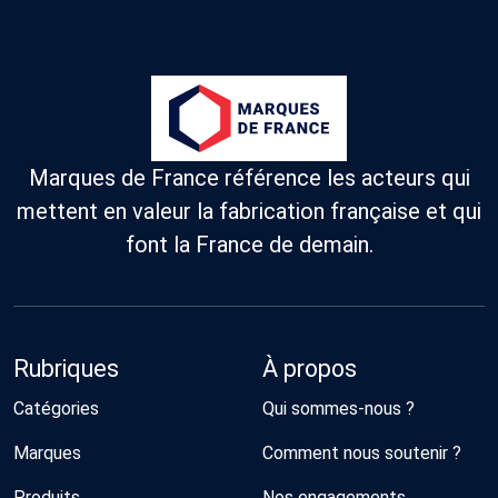
fabriqués
familiale depuis
EXCLUSIVEMENT
1953, elle a
EN FRANCE
perfectionné son
savoir-faire
artisanal au fil
des décennies.
Marques de France référence les acteurs qui
mettent en valeur la fabrication française et qui
font la France de demain.
Rubriques
À propos
Catégories
Qui sommes-nous ?
Marques
Comment nous soutenir ?
Produits
Nos engagements