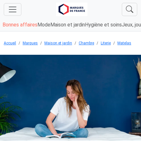
Bonnes affaires
Mode
Maison et jardin
Hygiène et soins
Jeux, jou
Accueil
Marques
Maison et jardin
Chambre
Literie
Matelas
Chargement...