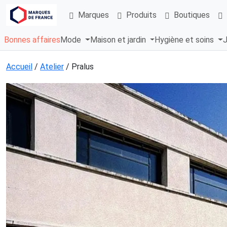
Marques
Produits
Boutiques
Bonnes affaires
Mode
Maison et jardin
Hygiène et soins
J
Accueil
/
Atelier
/ Pralus