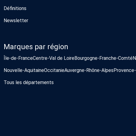
Définitions
Newsletter
Marques par région
Île-de-France
Centre-Val de Loire
Bourgogne-Franche-Comté
N
Nouvelle-Aquitaine
Occitanie
Auvergne-Rhône-Alpes
Provence-
Tous les départements