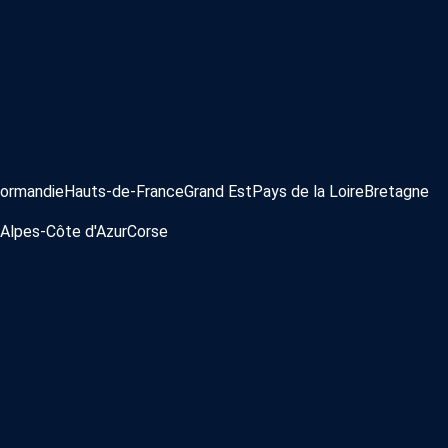
ormandie
Hauts-de-France
Grand Est
Pays de la Loire
Bretagne
Alpes-Côte d'Azur
Corse