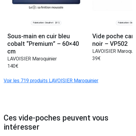
Fabrication: Graulhet
Fabrication: Graul
(81)
Sous-main en cuir bleu
Vide poche carr
cobalt “Premium” – 60×40
noir – VP502
cm
LAVOISIER Maroquin
39
€
LAVOISIER Maroquinier
140
€
Voir les 719 produits LAVOISIER Maroquinier
Ces vide-poches peuvent vous
intéresser