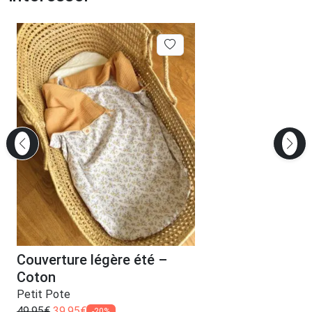
Couverture légère été –
Coton
Petit Pote
49,95
€
39,95
€
-20%