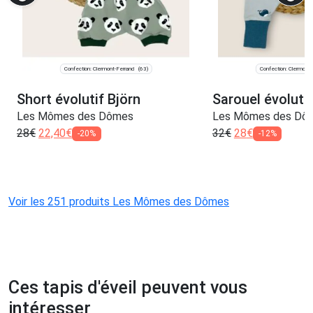
Confection: Clermont-Ferrand
Confection: Clermont-
(63)
Short évolutif Björn
Sarouel évolutif
Les Mômes des Dômes
Les Mômes des Dô
28
€
22,40
€
32
€
28
€
-20%
-12%
Voir les 251 produits Les Mômes des Dômes
Ces tapis d'éveil peuvent vous
intéresser