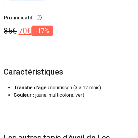
Prix indicatif
85
€
70
€
-17%
Caractéristiques
Tranche d'âge :
nourrisson (3 à 12 mois)
Couleur :
jaune, multicolore, vert
Les autres tapis d'éveil de Les