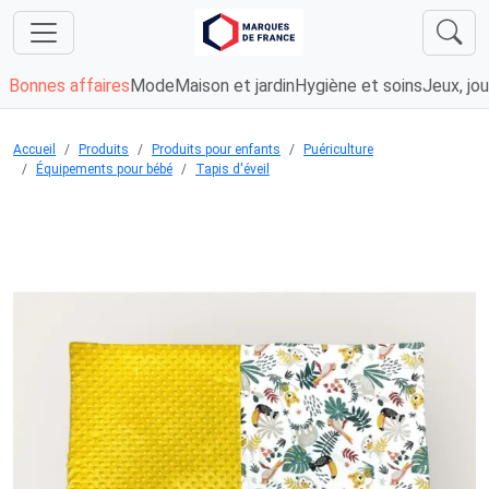
Bonnes affaires
Mode
Maison et jardin
Hygiène et soins
Jeux, jou
Accueil
Produits
Produits pour enfants
Puériculture
Équipements pour bébé
Tapis d'éveil