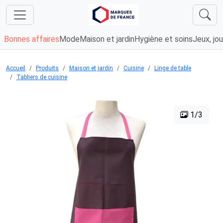
Bonnes affaires
Mode
Maison et jardin
Hygiène et soins
Jeux, jou
Accueil
Produits
Maison et jardin
Cuisine
Linge de table
Tabliers de cuisine
1/3