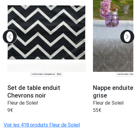
Confection: Gérardmer
Confection: Gérar
(88)
Set de table enduit
Nappe enduite
Chevrons noir
grise
Fleur de Soleil
Fleur de Soleil
9
€
55
€
Voir les 418 produits Fleur de Soleil