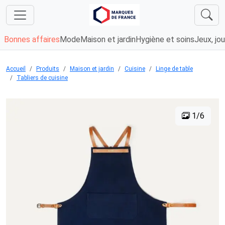
Bonnes affaires
Mode
Maison et jardin
Hygiène et soins
Jeux, jou
Accueil
Produits
Maison et jardin
Cuisine
Linge de table
Tabliers de cuisine
1/6