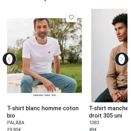
Fabrication: Épinal
(88)
T-shirt blanc homme coton
T-shirt manche
bio
droit 305 uni
PALÂBA
1083
29,90
€
49
€