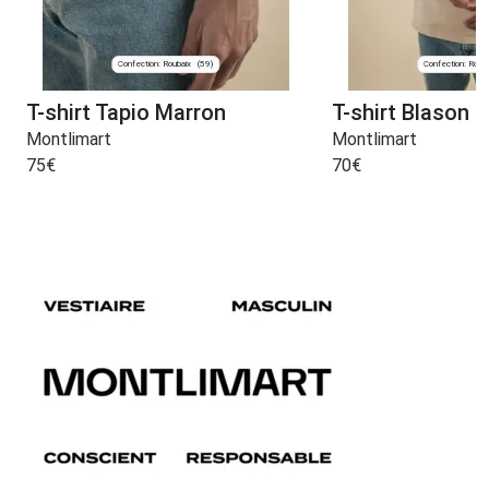
Confection: Roubaix
Confection: Roub
(59)
T-shirt Tapio Marron
T-shirt Blason 
Montlimart
Montlimart
75
€
70
€