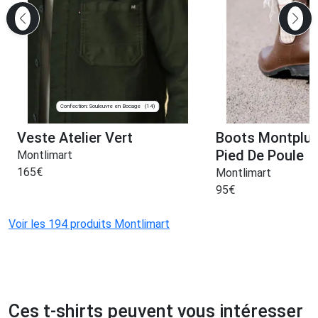
Confection: Souleuvre en Bocage
(14)
Veste Atelier Vert
Boots Montplui
Pied De Poule
Montlimart
165
€
Montlimart
95
€
Voir les 194 produits Montlimart
Ces t-shirts peuvent vous intéresser