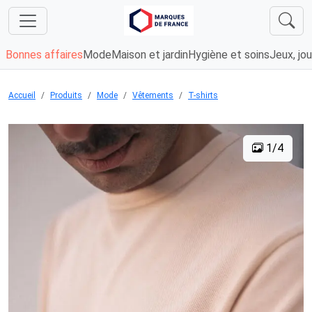
Bonnes affaires
Mode
Maison et jardin
Hygiène et soins
Jeux, jou
Accueil
Produits
Mode
Vêtements
T-shirts
1/4