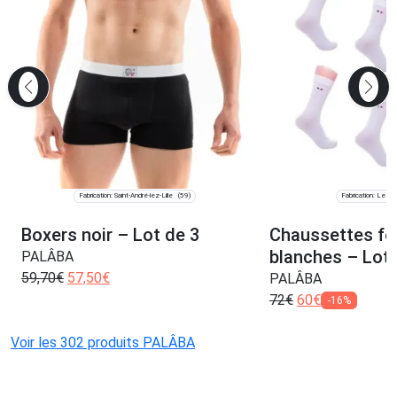
Fabrication: Saint-André-lez-Lille
Fabrication: Les C
(59)
Boxers noir – Lot de 3
Chaussettes f
blanches – Lot 
PALÂBA
59,70
€
57,50
€
PALÂBA
72
€
60
€
-16%
Voir les 302 produits PALÂBA