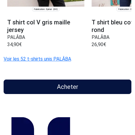
Fabrication: Épinal
Fabrication: Épin
(88)
T shirt col V gris maille
T shirt bleu cot
jersey
rond
PALÂBA
PALÂBA
34,90
€
26,90
€
Voir les 52 t-shirts unis PALÂBA
Acheter