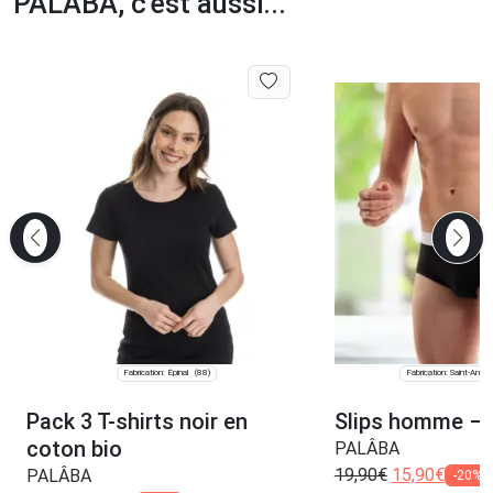
PALÂBA, c'est aussi...
Fabrication: Épinal
Fabrication: Saint-André-
(88)
Pack 3 T-shirts noir en
Slips homme – 
coton bio
PALÂBA
19,90
€
15,90
€
PALÂBA
-20%