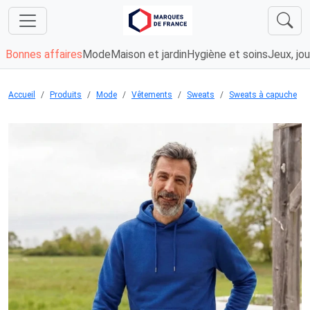
Bonnes affaires
Mode
Maison et jardin
Hygiène et soins
Jeux, jou
Accueil
Produits
Mode
Vêtements
Sweats
Sweats à capuche