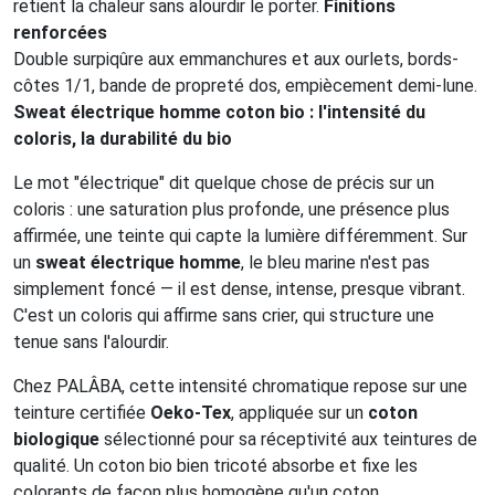
retient la chaleur sans alourdir le porter.
Finitions
renforcées
Double surpiqûre aux emmanchures et aux ourlets, bords-
côtes 1/1, bande de propreté dos, empiècement demi-lune.
Sweat électrique homme coton bio : l'intensité du
coloris, la durabilité du bio
Le mot "électrique" dit quelque chose de précis sur un
coloris : une saturation plus profonde, une présence plus
affirmée, une teinte qui capte la lumière différemment. Sur
un
sweat électrique homme
, le bleu marine n'est pas
simplement foncé — il est dense, intense, presque vibrant.
C'est un coloris qui affirme sans crier, qui structure une
tenue sans l'alourdir.
Chez PALÂBA, cette intensité chromatique repose sur une
teinture certifiée
Oeko-Tex
, appliquée sur un
coton
biologique
sélectionné pour sa réceptivité aux teintures de
qualité. Un coton bio bien tricoté absorbe et fixe les
colorants de façon plus homogène qu'un coton