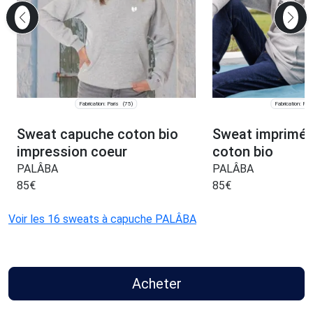
Fabrication: Paris
Fabrication: Pari
(75)
Sweat capuche coton bio
Sweat imprimé
impression coeur
coton bio
PALÂBA
PALÂBA
85
€
85
€
Voir les 16 sweats à capuche PALÂBA
Acheter