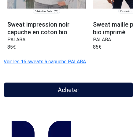
Fabrication: Paris
Fabrication: Pari
(75)
Sweat impression noir
Sweat maille pi
capuche en coton bio
bio imprimé
PALÂBA
PALÂBA
85
€
85
€
Voir les 16 sweats à capuche PALÂBA
Acheter