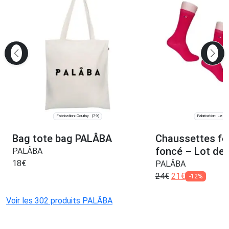
Fabrication: Courlay
Fabrication: Les C
(79)
Bag tote bag PALÂBA
Chaussettes f
foncé – Lot de 
PALÂBA
18
€
PALÂBA
24
€
21
€
-12%
Voir les 302 produits PALÂBA