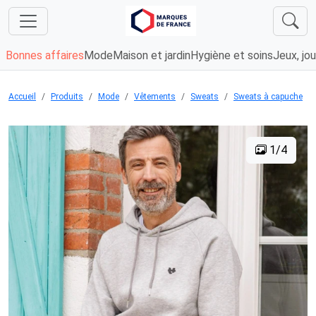
Bonnes affaires
Mode
Maison et jardin
Hygiène et soins
Jeux, jou
Accueil
Produits
Mode
Vêtements
Sweats
Sweats à capuche
1/4