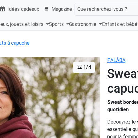
Idées cadeaux
Magazine
Que recherchez-vous ?
eux, jouets et loisirs
Sports
Gastronomie
Enfants et béb
ts à capuche
PALÂBA
1/4
Swea
capuc
Sweat bordea
quotidien
Découvrez le
essentielle q
pour la femme