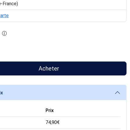
e-France)
carte
Acheter
ix
Prix
74,90
€