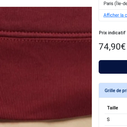
Paris (Île-d
Afficher la 
Prix indicatif
74,90
€
Grille de pr
Taille
S