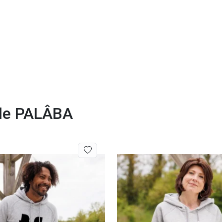
 de PALÂBA