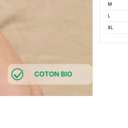
M
L
XL