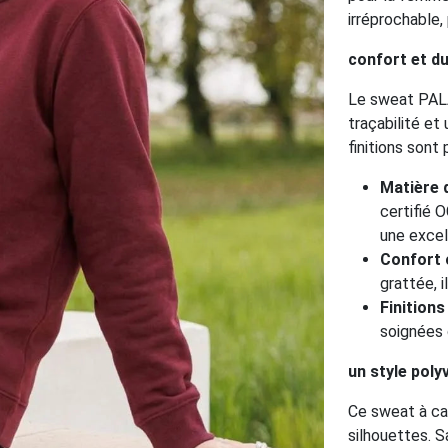
irréprochable,
confort et du
Le sweat PALA
traçabilité et
finitions sont
Matière 
certifié 
une excell
Confort 
grattée, 
Finitions 
soignées 
un style poly
Ce sweat à ca
silhouettes. S