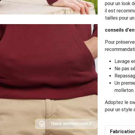
pour un look d
il est recomma
tailles pour u
conseils d'en
Pour préserve
recommandatio
Lavage en
Ne pas sé
Repassage
Un premie
molleton.
Adoptez le s
pour un style 
Fabricatio