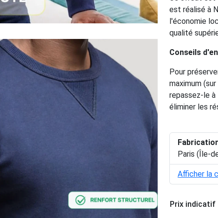
est réalisé à 
l'économie loc
qualité supéri
Conseils d'en
Pour préserver
maximum (sur l
repassez-le à 
éliminer les r
Fabricatio
Paris (Île-d
Afficher la 
Prix indicatif