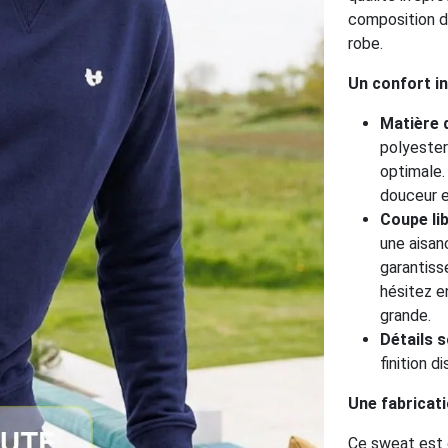
composition d
robe.
Un confort in
Matière 
polyester
optimale.
douceur e
Coupe lib
une aisan
garantiss
hésitez e
grande.
Détails s
finition d
Une fabricat
Ce sweat est 