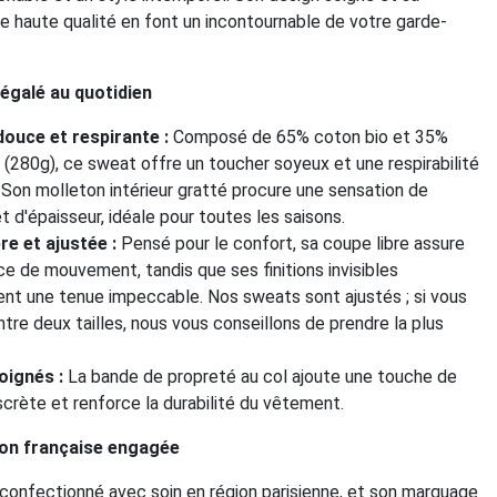
e haute qualité en font un incontournable de votre garde-
égalé au quotidien
douce et respirante :
Composé de 65% coton bio et 35%
 (280g), ce sweat offre un toucher soyeux et une respirabilité
 Son molleton intérieur gratté procure une sensation de
t d'épaisseur, idéale pour toutes les saisons.
re et ajustée :
Pensé pour le confort, sa coupe libre assure
ce de mouvement, tandis que ses finitions invisibles
ent une tenue impeccable. Nos sweats sont ajustés ; si vous
ntre deux tailles, nous vous conseillons de prendre la plus
oignés :
La bande de propreté au col ajoute une touche de
iscrète et renforce la durabilité du vêtement.
ion française engagée
confectionné avec soin en région parisienne, et son marquage