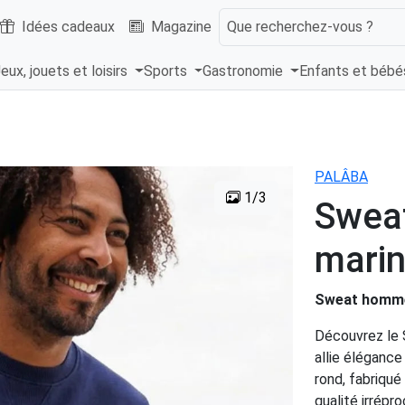
Idées cadeaux
Magazine
Que recherchez-vous ?
eux, jouets et loisirs
Sports
Gastronomie
Enfants et béb
PALÂBA
1/3
Swea
mari
Sweat homme 
Découvrez le 
allie éléganc
rond, fabriqué
qualité irrépr