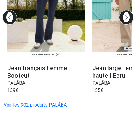
Fabrication: Bressuire
Fabrication: Bress
(79)
Jean français Femme
Jean large femm
Bootcut
haute | Ecru
PALÂBA
PALÂBA
139
€
155
€
Voir les 302 produits PALÂBA