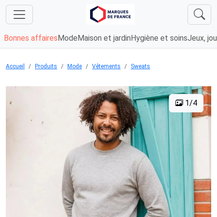
Bonnes affaires
Mode
Maison et jardin
Hygiène et soins
Jeux, jou
Accueil
Produits
Mode
Vêtements
Sweats
1/4