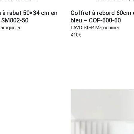
 à rabat 50×34 cm en
Coffret à rebord 60cm 
 – SM802-50
bleu – COF-600-60
roquinier
LAVOISIER Maroquinier
410
€