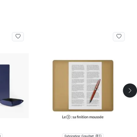
)
(81)
Fabrication: Graulhet