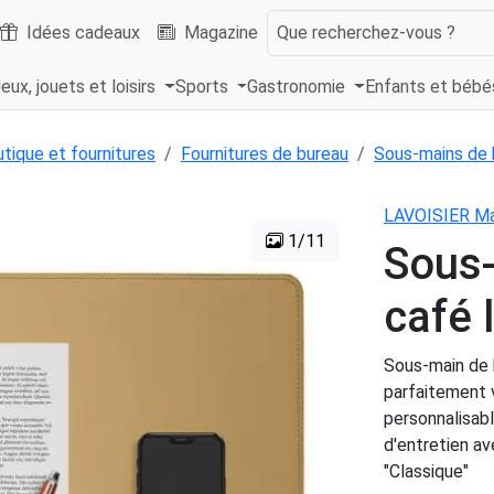
Idées cadeaux
Magazine
Que recherchez-vous ?
eux, jouets et loisirs
Sports
Gastronomie
Enfants et béb
tique et fournitures
Fournitures de bureau
Sous-mains de 
LAVOISIER Ma
1/11
Sous-
café 
Sous-main de b
parfaitement v
personnalisabl
d'entretien ave
"Classique"