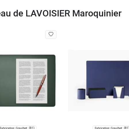
eau de LAVOISIER Maroquinier
(81)
(81
Fabrication: Graulhet
Fabrication: Graulhet