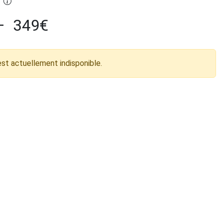
–
349
€
est actuellement indisponible.