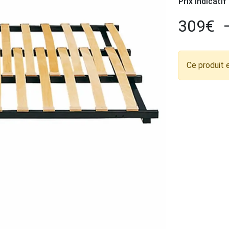
Prix indicatif
309
€
Ce produit 