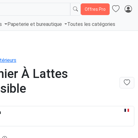
Offres Pro
és
Papeterie et bureautique
Toutes les catégories
térieurs
ier À Lattes
sible
n