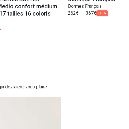
Medio confort médium
Dormez Français
7 tailles 16 coloris
262
€
–
367
€
-15%
€
i devraient vous plaire