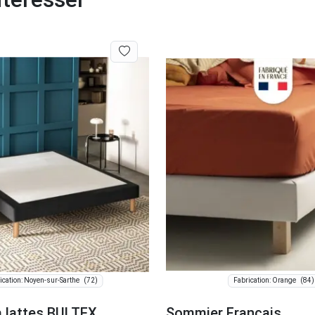
(72)
(84)
ication: Noyen-sur-Sarthe
Fabrication: Orange
 lattes BULTEX
Sommier Français