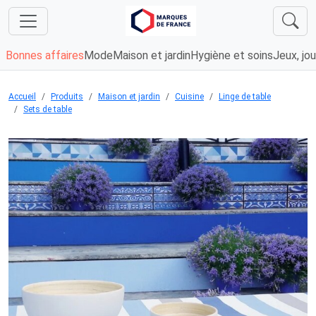
Bonnes affaires
Mode
Maison et jardin
Hygiène et soins
Jeux, jou
Accueil
Produits
Maison et jardin
Cuisine
Linge de table
Sets de table