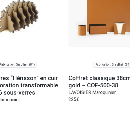
(81)
(81
Fabrication: Graulhet
Fabrication: Graulhet
res “Hérisson” en cuir
Coffret classique 38cm
coration transformable
gold – COF-500-38
6 sous-verres
LAVOISIER Maroquinier
225
€
roquinier