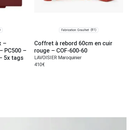
)
(81)
Fabrication: Graulhet
x –
Coffret à rebord 60cm en cuir
– PC500 –
rouge – COF-600-60
– 5x tags
LAVOISIER Maroquinier
410
€