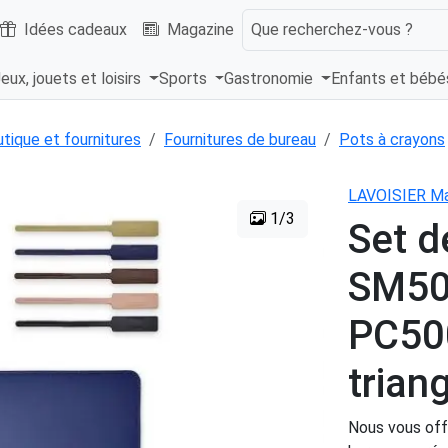
Idées cadeaux
Magazine
Que recherchez-vous ?
eux, jouets et loisirs
Sports
Gastronomie
Enfants et béb
tique et fournitures
Fournitures de bureau
Pots à crayons
LAVOISIER Ma
1/3
Set d
SM50
PC500
trian
Nous vous offr