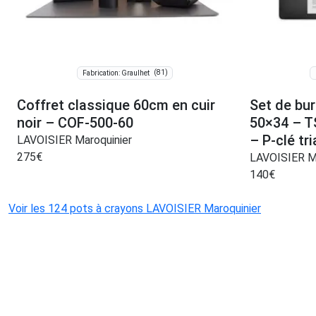
(81)
Fabrication: Graulhet
Coffret classique 60cm en cuir
Set de bu
noir – COF-500-60
50×34 – T
– P-clé tr
LAVOISIER Maroquinier
275
€
LAVOISIER Ma
140
€
Voir les 124 pots à crayons LAVOISIER Maroquinier