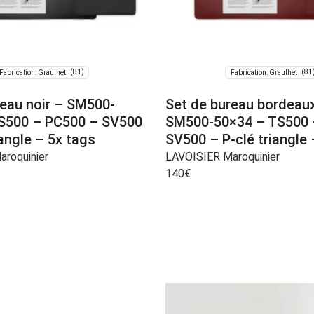
(81)
(81
Fabrication: Graulhet
Fabrication: Graulhet
reau noir – SM500-
Set de bureau bordeau
S500 – PC500 – SV500
SM500-50×34 – TS500 
iangle – 5x tags
SV500 – P-clé triangle 
roquinier
LAVOISIER Maroquinier
140
€