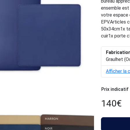
bureau appréc
ensemble est 
votre espace d
EPV.Articles c
50x34cm1x tap
cuir1x porte c
Fabricatio
Graulhet (O
Afficher la 
Prix indicatif
140
€