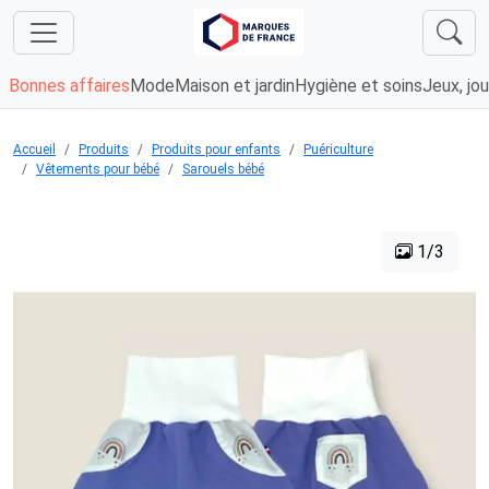
Bonnes affaires
Mode
Maison et jardin
Hygiène et soins
Jeux, jou
Accueil
Produits
Produits pour enfants
Puériculture
Vêtements pour bébé
Sarouels bébé
1/3