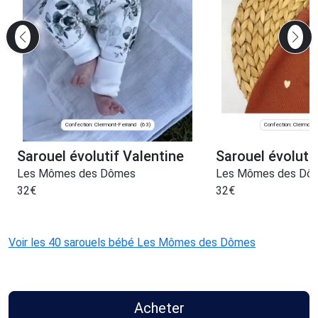
Confection: Clermont-Ferrand
Confection: Clermont-
(63)
Sarouel évolutif Valentine
Sarouel évoluti
Les Mômes des Dômes
Les Mômes des Dô
32
€
32
€
Voir les 40 sarouels bébé Les Mômes des Dômes
Acheter