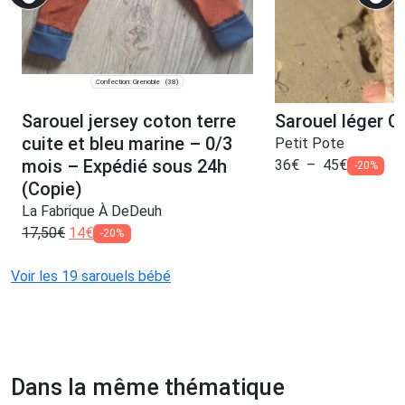
Confection: Grenoble
(38)
Sarouel jersey coton terre
Sarouel léger C
cuite et bleu marine – 0/3
Petit Pote
mois – Expédié sous 24h
36
€
–
45
€
-20%
(Copie)
La Fabrique À DeDeuh
17,50
€
14
€
-20%
Voir les 19 sarouels bébé
Dans la même thématique