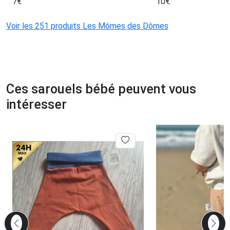
7
€
10
€
Voir les 251 produits Les Mômes des Dômes
Ces sarouels bébé peuvent vous
intéresser