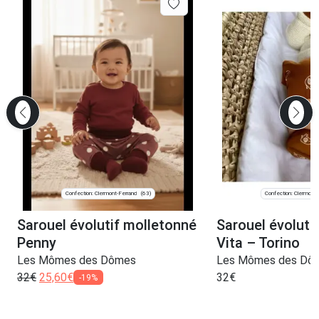
Confection: Clermont-Ferrand
Confection: Clermont-
(63)
Sarouel évolutif molletonné
Sarouel évolutif
Penny
Vita – Torino
Les Mômes des Dômes
Les Mômes des Dô
32
€
25,60
€
32
€
-19%