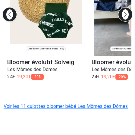
Confection: Clermont-Ferrand
Confection: Clermont-
(63)
Bloomer évolutif Solveig
Bloomer évoluti
Les Mômes des Dômes
Les Mômes des Dô
24
€
19,20
€
24
€
19,20
€
-20%
-20%
Voir les 11 culottes bloomer bébé Les Mômes des Dômes