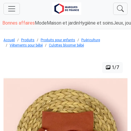
Bonnes affaires
Mode
Maison et jardin
Hygiène et soins
Jeux, jou
Accueil
Produits
Produits pour enfants
Puériculture
Vêtements pour bébé
Culottes bloomer bébé
1/7