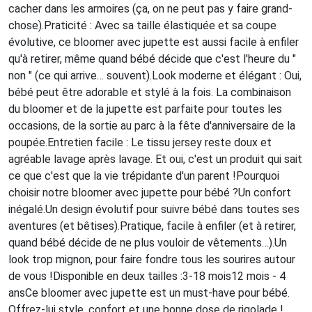
cacher dans les armoires (ça, on ne peut pas y faire grand-
chose).Praticité : Avec sa taille élastiquée et sa coupe
évolutive, ce bloomer avec jupette est aussi facile à enfiler
qu'à retirer, même quand bébé décide que c'est l'heure du "
non " (ce qui arrive… souvent).Look moderne et élégant : Oui,
bébé peut être adorable et stylé à la fois. La combinaison
du bloomer et de la jupette est parfaite pour toutes les
occasions, de la sortie au parc à la fête d'anniversaire de la
poupée.Entretien facile : Le tissu jersey reste doux et
agréable lavage après lavage. Et oui, c'est un produit qui sait
ce que c'est que la vie trépidante d'un parent !Pourquoi
choisir notre bloomer avec jupette pour bébé ?Un confort
inégalé.Un design évolutif pour suivre bébé dans toutes ses
aventures (et bêtises).Pratique, facile à enfiler (et à retirer,
quand bébé décide de ne plus vouloir de vêtements…).Un
look trop mignon, pour faire fondre tous les sourires autour
de vous !Disponible en deux tailles :3-18 mois12 mois - 4
ansCe bloomer avec jupette est un must-have pour bébé.
Offrez-lui style, confort et une bonne dose de rigolade !