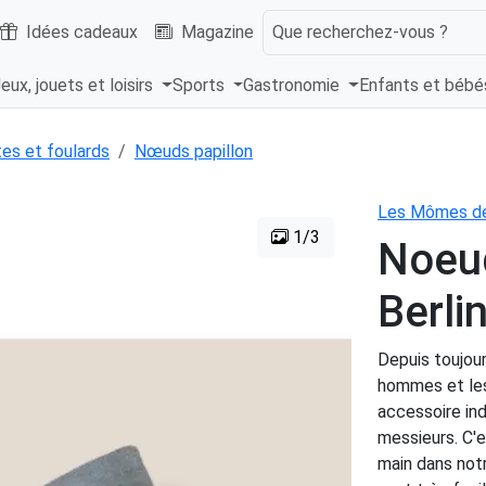
Idées cadeaux
Magazine
Que recherchez-vous ?
eux, jouets et loisirs
Sports
Gastronomie
Enfants et béb
es et foulards
Nœuds papillon
Les Mômes d
1/3
Noeud
Berli
Depuis toujou
hommes et les 
accessoire in
messieurs. C'e
main dans not