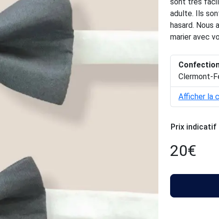
sont très faci
adulte. Ils son
hasard. Nous 
marier avec v
Confectio
Clermont-F
Afficher la 
Prix indicatif
20
€