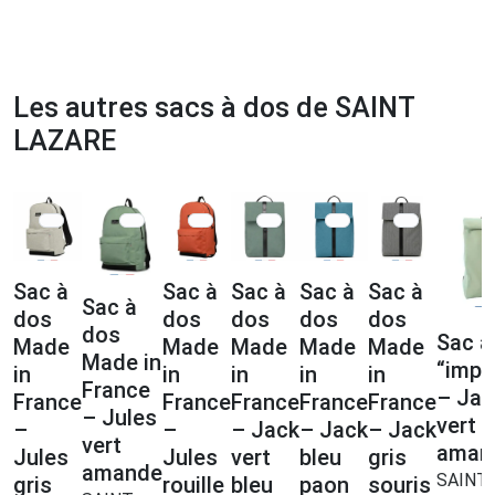
Les autres sacs à dos de SAINT
LAZARE
Sac à
Sac à
Sac à
Sac à
Sac à
Sac à
dos
dos
dos
dos
dos
dos
Sac à
Made
Made
Made
Made
Made
Made in
“impa
in
in
in
in
in
France
– Jac
France
France
France
France
France
– Jules
vert
–
–
– Jack
– Jack
– Jack
vert
aman
Jules
Jules
vert
bleu
gris
amande
SAINT
gris
rouille
bleu
paon
souris