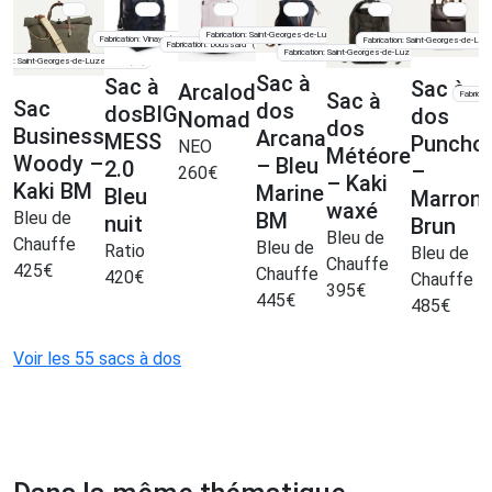
Fabrication: Saint-Georges-de-Luzençon
(12)
Fabrication: Vinay
(38)
Fabrication: Saint-Georges-de-Lu
Fabrication: Doussard
(74)
Fabrication: Saint-Georges-de-Luzençon
(12)
ation: Saint-Georges-de-Luzençon
(12)
Sac à
Sac à
Sac à
Arcalod
Sac à
Fabricat
Sac
dos
dosBIG
dos
Nomad
dos
Business
Arcana
MESS
Puncho
NEO
Météore
Woody –
– Bleu
2.0
–
260
€
– Kaki
Kaki BM
Marine
Bleu
Marron
waxé
BM
Bleu de
nuit
Brun
Bleu de
Chauffe
Bleu de
Ratio
Bleu de
Chauffe
425
€
Chauffe
420
€
Chauffe
395
€
445
€
485
€
Voir les 55 sacs à dos