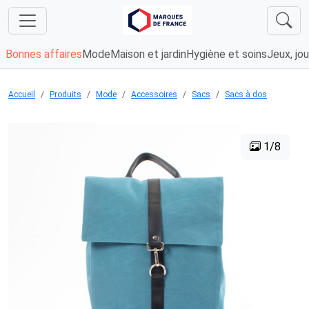
Bonnes affaires
Mode
Maison et jardin
Hygiène et soins
Jeux, jou
Accueil
Produits
Mode
Accessoires
Sacs
Sacs à dos
1/8