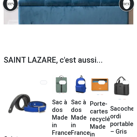
SAINT LAZARE, c'est aussi...
Sac à
Sac à
Porte-
Sacoche
dos
dos
cartes
ordi
Made
Made
recyclé
n
portable
in
in
Made
– Gris
France
France
in