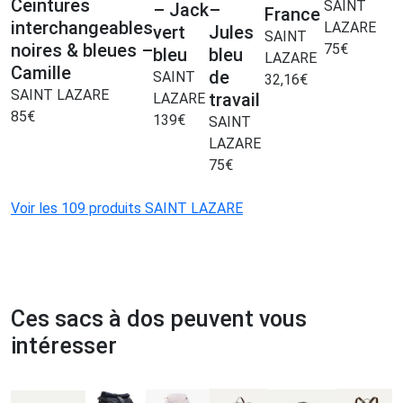
Ceintures
SAINT
– Jack
–
France
6
interchangeables
LAZARE
vert
Jules
SAINT
noires & bleues –
75
€
bleu
bleu
LAZARE
Camille
de
SAINT
32,16
€
SAINT LAZARE
travail
LAZARE
85
€
139
€
SAINT
LAZARE
75
€
Voir les 109 produits SAINT LAZARE
Ces sacs à dos peuvent vous
intéresser