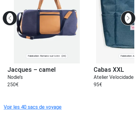
Fabrication: Romans-sur-Isère
Fabrication: Ariè
(26)
Jacques – camel
Cabas XXL
Nodie’s
Atelier Velocidade
250
€
95
€
Voir les 40 sacs de voyage