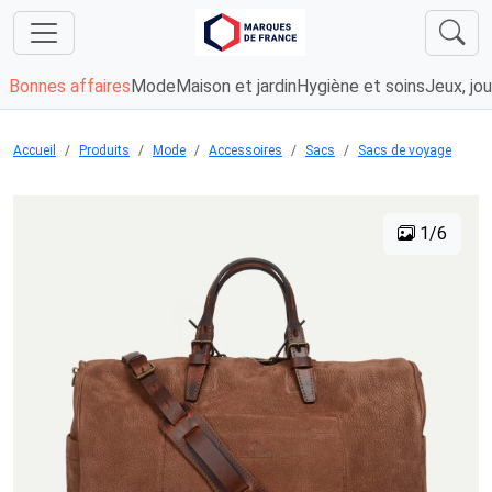
Bonnes affaires
Mode
Maison et jardin
Hygiène et soins
Jeux, jou
Accueil
Produits
Mode
Accessoires
Sacs
Sacs de voyage
1/6