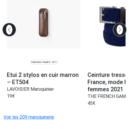
Fabrication: Graulhet
(81)
Etui 2 stylos en cuir marron
Ceinture tressé
– ET504
France, mode 
femmes 2021
LAVOISIER Maroquinier
19
€
THE FRENCH GAME
45
€
Voir les 209 maroquinerie