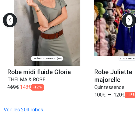
Confection: Torvilliers
Confection: Roub
(10)
Robe midi fluide Gloria
Robe Juliette – 
majorelle
THELMA & ROSE
169
€
148
€
Quintessence
-12%
100
€
–
120
€
-16%
Voir les 203 robes