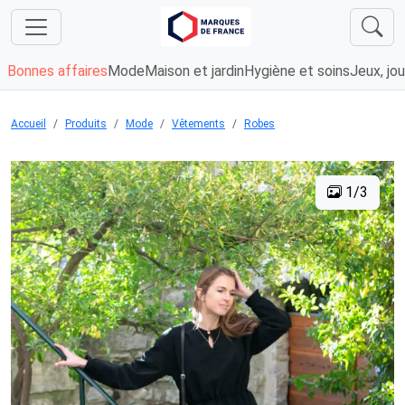
Bonnes affaires
Mode
Maison et jardin
Hygiène et soins
Jeux, jou
Accueil
Produits
Mode
Vêtements
Robes
1/3