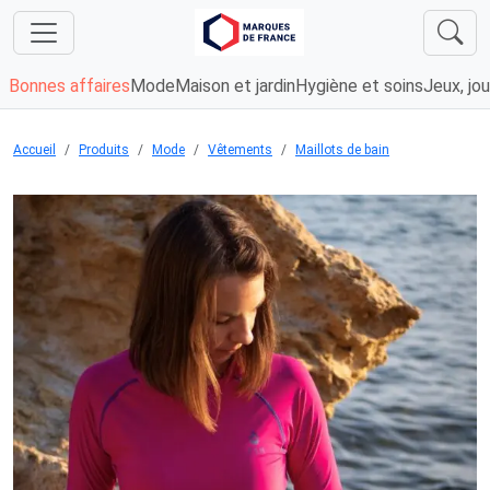
Bonnes affaires
Mode
Maison et jardin
Hygiène et soins
Jeux, jou
Accueil
Produits
Mode
Vêtements
Maillots de bain