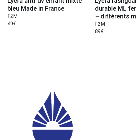
Lycra anti-uv enfant mixte
Lycra rashguar
bleu Made in France
durable ML fem
– différents mo
F2M
49
€
F2M
89
€