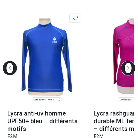
Confection: Troyes
Confection: Troy
(10)
Lycra anti-uv homme
Lycra rashguar
UPF50+ bleu – différents
durable ML fem
motifs
– différents mo
F2M
F2M