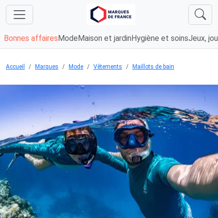
Bonnes affaires
Mode
Maison et jardin
Hygiène et soins
Jeux, jou
Accueil
Marques
Mode
Vêtements
Maillots de bain
Chargement...