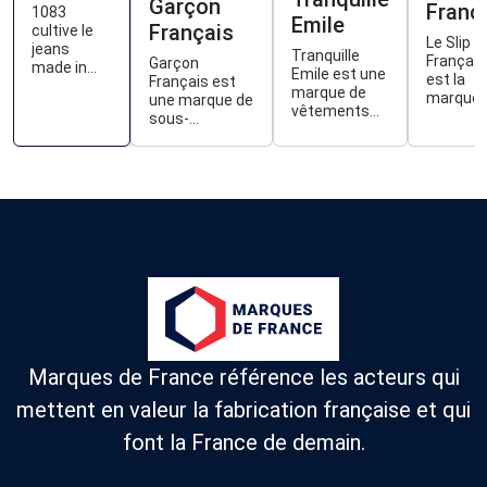
Garçon
Franç
1083
Emile
Français
cultive le
Le Slip
jeans
Tranquille
Français
Garçon
made in
Emile est une
est la
Français est
France, du
marque de
marque
une marque de
tissage à la
vêtements
iconique
sous-
confection,
qui propose
des sou
vêtements,
et propose
une collection
vêtemen
maillots de
aussi des
complète
fabriqué
bain et
vêtements
pour toute la
en Franc
chaussettes
et baskets
famille.
près de
pour homme
fabriqués
chez vou
depuis 2012.
en France.
Ses
collections
sont
totalement
fabriquées en
France,
principalement
Marques de France référence les acteurs qui
à Troyes.
mettent en valeur la fabrication française et qui
font la France de demain.