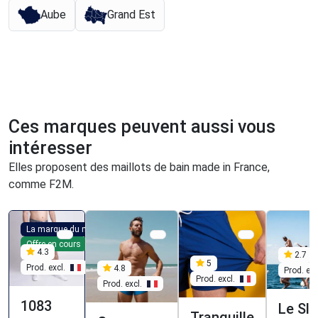
Aube
Grand Est
Ces marques peuvent aussi vous
intéresser
Elles proposent des maillots de bain made in France,
comme F2M.
La marque du mois
Offre en cours
4.3
2.7
5
Prod. excl.
4.8
Prod. exc
Prod. excl.
Prod. excl.
1083
Le Sli
Tranquille