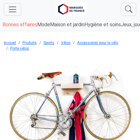
Bonnes affaires
Mode
Maison et jardin
Hygiène et soins
Jeux, jou
Accueil
Produits
Sports
Vélos
Accessoires pour le vélo
Porte vélos