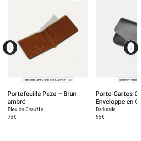
Fabrication: Saint-Georges-de-Luzençon
Fabrication: Villenave-
(12)
Portefeuille Peze – Brun
Porte-Cartes O
ambré
Enveloppe en Cu
Bleu de Chauffe
Darksails
75
€
65
€