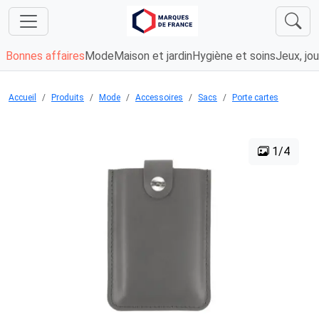
Bonnes affaires
Mode
Maison et jardin
Hygiène et soins
Jeux, jou
Accueil
Produits
Mode
Accessoires
Sacs
Porte cartes
1/4