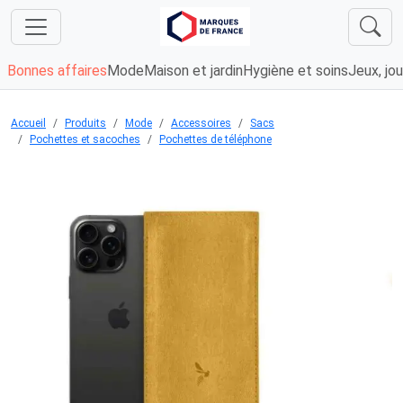
Bonnes affaires
Mode
Maison et jardin
Hygiène et soins
Jeux, jou
Accueil
Produits
Mode
Accessoires
Sacs
Pochettes et sacoches
Pochettes de téléphone