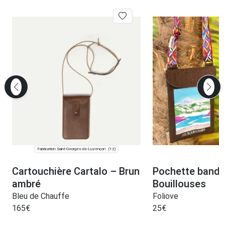
Fabrication: Saint-Georges-de-Luzençon
(12)
Cartouchière Cartalo – Brun
Pochette bando
ambré
Bouillouses
Bleu de Chauffe
Foliove
165
€
25
€