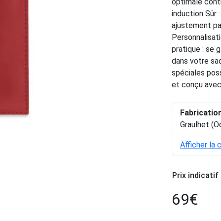
optimale cont
induction Sûr 
ajustement parf
Personnalisati
pratique : se 
dans votre sa
spéciales poss
et conçu avec
Fabricatio
Graulhet (O
Afficher la 
Prix indicatif
69
€