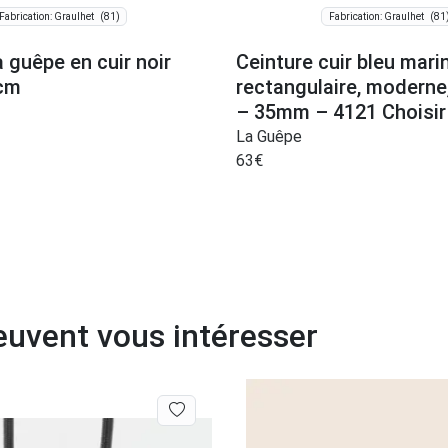
(81)
(81
Fabrication: Graulhet
Fabrication: Graulhet
a guêpe en cuir noir
Ceinture cuir bleu mari
 cm
rectangulaire, moderne
– 35mm – 4121 Choisir
La Guêpe
63
€
euvent vous intéresser