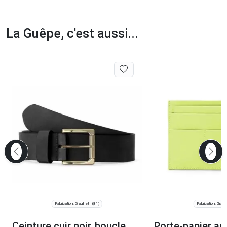
La Guêpe, c'est aussi...
Fabrication: Graulhet
Fabrication: Graul
(81)
Ceinture cuir noir, boucle
Porte-papier au