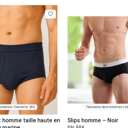
(85)
onfection: Chanverrie
Fabrication: Saint-André-lez-Lill
t homme taille haute en
Slips homme – Noir
u marine
PALÂBA