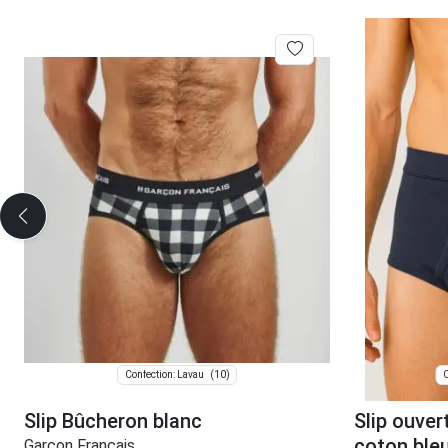
(10)
Confection: Lavau
C
Slip Bûcheron blanc
Slip ouver
coton ble
Garçon Français