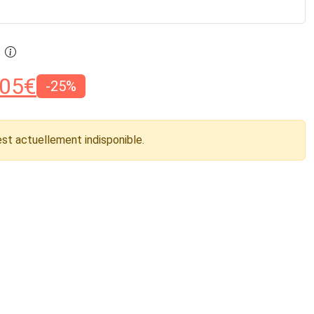
05
€
-25%
est actuellement indisponible.