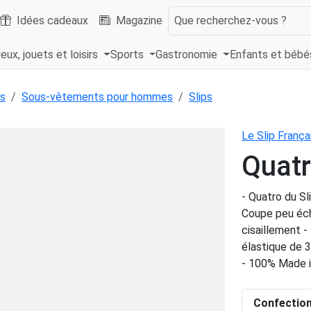
Idées cadeaux
Magazine
Que recherchez-vous ?
eux, jouets et loisirs
Sports
Gastronomie
Enfants et béb
s
Sous-vêtements pour hommes
Slips
Le Slip França
Quatr
- Quatro du Sl
Coupe peu éch
cisaillement -
élastique de 
- 100% Made i
Confectio