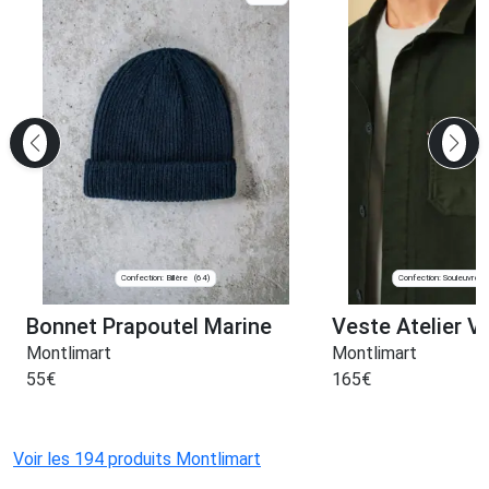
Confection: Billère
Confection: Souleuvre 
(64)
Bonnet Prapoutel Marine
Veste Atelier V
Montlimart
Montlimart
55
€
165
€
Voir les 194 produits Montlimart