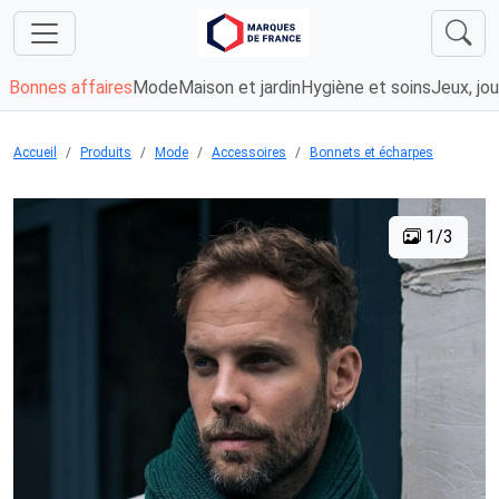
Bonnes affaires
Mode
Maison et jardin
Hygiène et soins
Jeux, jou
Accueil
Produits
Mode
Accessoires
Bonnets et écharpes
1/3