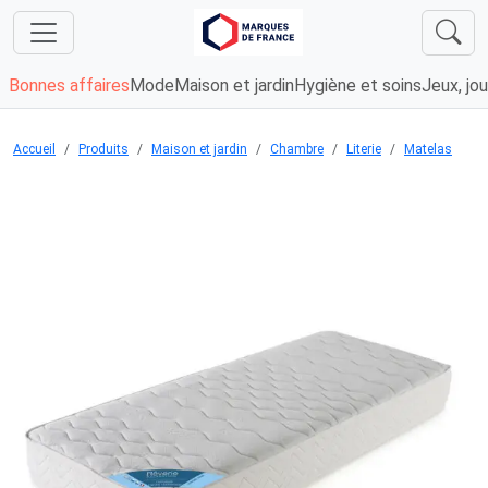
Bonnes affaires
Mode
Maison et jardin
Hygiène et soins
Jeux, jou
Accueil
Produits
Maison et jardin
Chambre
Literie
Matelas