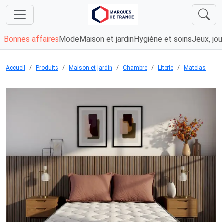
Bonnes affaires
Mode
Maison et jardin
Hygiène et soins
Jeux, jou
Accueil
Produits
Maison et jardin
Chambre
Literie
Matelas