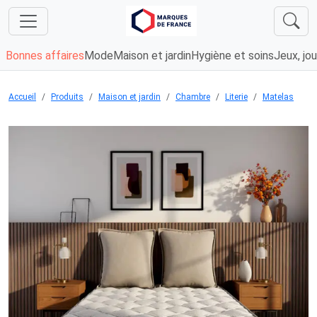
Bonnes affaires
Mode
Maison et jardin
Hygiène et soins
Jeux, jou
Accueil
Produits
Maison et jardin
Chambre
Literie
Matelas