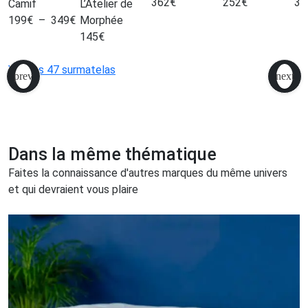
362
€
252
€
32
Camif
L’Atelier de
199
€
–
349
€
Morphée
145
€
Voir les 47 surmatelas
Dans la même thématique
Faites la connaissance d'autres marques du même univers
et qui devraient vous plaire