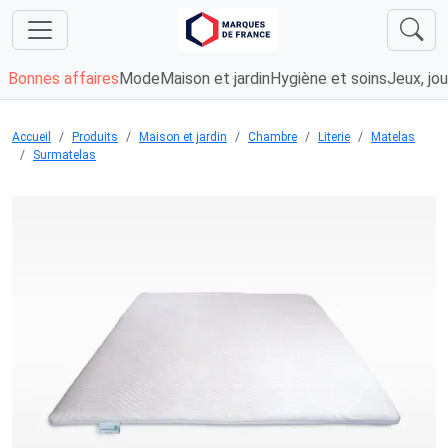
Bonnes affaires
Mode
Maison et jardin
Hygiène et soins
Jeux, jou
Accueil
Produits
Maison et jardin
Chambre
Literie
Matelas
Surmatelas