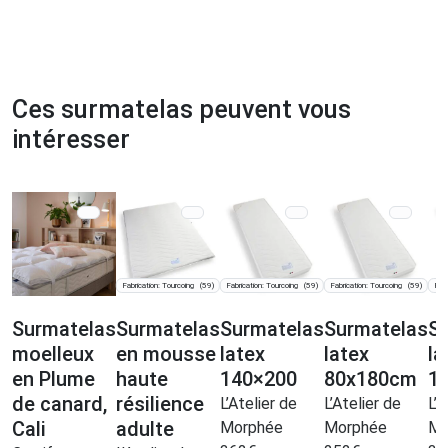
Ces surmatelas peuvent vous
intéresser
Fabrication: Tourcoing
Fabrication: Tourcoing
Fabrication: Tourcoing
Fabr
(59)
(59)
(59)
Surmatelas
Surmatelas
Surmatelas
Surmatelas
S
moelleux
en mousse
latex
latex
la
en Plume
haute
140×200
80x180cm
1
de canard,
résilience
L’Atelier de
L’Atelier de
L’A
Cali
adulte
Morphée
Morphée
Mo