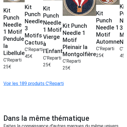
Kit
Kit
Kit
Kit
Kit
Pu
Punch
Punch
Punch
Punch
Ne
Needle
Needle
Needle
Kit Punch
Needle 1
3
3
1 Motif
1 Motif
Needle 1
Motif
Mo
Motifs
Vierge
Pendule
Motif
Automne
No
Cactus
à
la
Pleinair la
C’Reparti
C’R
C’Reparti
l'Enfant
Libellule
Montgolfière
25
€
45
45
€
C’Reparti
C’Reparti
C’Reparti
25
€
25
€
25
€
Voir les 189 produits C’Reparti
Dans la même thématique
Faites la connaissance d'autres marques du même univers