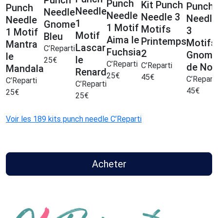
Punch
Kit Punch
Punch
Punch
Needle
Needle
Needle
Needle 3
Needle
Needle
1
Gnome
1 Motif
Motifs
3
1 Motif
Motif
Bleu
Aima le
Printemps
Motifs
Mantra
Lascar
C’Reparti
Fuchsia
2
Gnome
le
le
25
€
C’Reparti
C’Reparti
de Noë
Mandala
Renard
25
€
45
€
C’Reparti
C’Reparti
C’Reparti
45
€
25
€
25
€
Voir les 189 kits punch needle C’Reparti
Acheter