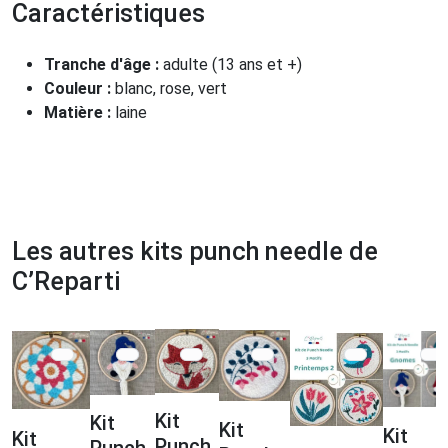
Caractéristiques
Tranche d'âge :
adulte (13 ans et +)
Couleur :
blanc, rose, vert
Matière :
laine
Les autres kits punch needle de
C’Reparti
Kit
Kit
Kit
Kit
Kit
Punch
Punch