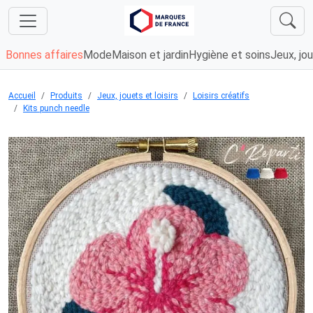
Bonnes affaires
Mode
Maison et jardin
Hygiène et soins
Jeux, jou
Accueil
Produits
Jeux, jouets et loisirs
Loisirs créatifs
Kits punch needle