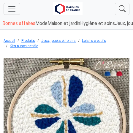
Bonnes affaires
Mode
Maison et jardin
Hygiène et soins
Jeux, jou
Accueil
Produits
Jeux, jouets et loisirs
Loisirs créatifs
Kits punch needle