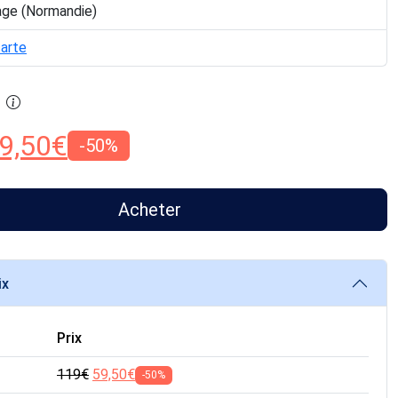
age (Normandie)
carte
9,50
€
-50%
Acheter
ix
Prix
119
€
59,50
€
-50%