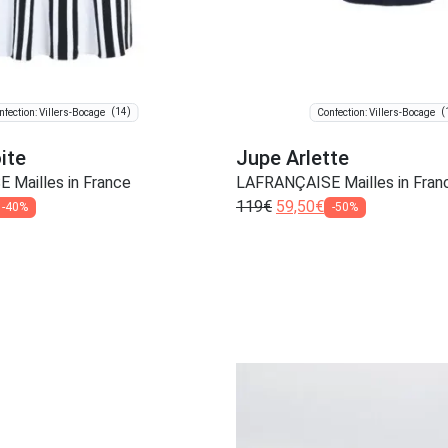
(14)
(
nfection: Villers-Bocage
Confection: Villers-Bocage
ite
Jupe Arlette
Mailles in France
LAFRANÇAISE Mailles in Fran
119
€
59,50
€
-40%
-50%