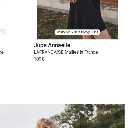
14)
(14)
Confection: Villers-Bocage
Jupe Annaëlle
ce
LAFRANÇAISE Mailles in France
109
€