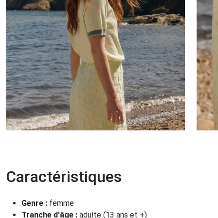
Caractéristiques
Genre :
femme
Tranche d'âge :
adulte (13 ans et +)