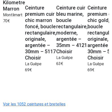
Kilometre
Ceinture
Ceinture cuir
Ceinture
Marron
premium cuir
bleu marine,
premium c
Montlimart
chic marron
boucle
chic gold,
70
€
foncé, boucle
rectangulaire,
boucle
rectangulaire,
moderne,
rectangula
originale,
argentée –
originale,
argentée –
35mm – 4121
argentée 
30mm – 5117
Choisir
30mm – 5
Choisir
Choisir
La Guêpe
63
€
La Guêpe
La Guêpe
69
€
69
€
Voir les 1052 ceintures et bretelles