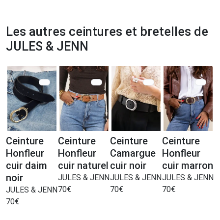
Les autres ceintures et bretelles de
JULES & JENN
Ceinture
Ceinture
Ceinture
Ceinture
Honfleur
Honfleur
Camargue
Honfleur
cuir daim
cuir naturel
cuir noir
cuir marron
noir
JULES & JENN
JULES & JENN
JULES & JENN
70
€
70
€
70
€
JULES & JENN
70
€