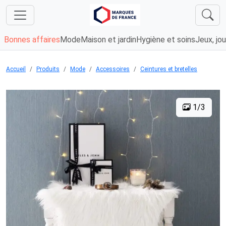
Bonnes affaires
Mode
Maison et jardin
Hygiène et soins
Jeux, jou
Accueil
Produits
Mode
Accessoires
Ceintures et bretelles
1/3