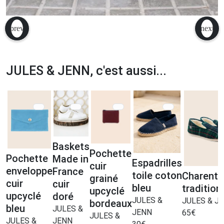
JULES & JENN, c'est aussi...
Baskets
Pochette
Pochette
Made in
Espadrilles
cuir
enveloppe
France
toile coton
Charenta
grainé
cuir
cuir
bleu
tradition
upcyclé
upcyclé
doré
JULES &
JULES & J
bordeaux
bleu
JULES &
JENN
65
€
JULES &
JULES &
JENN