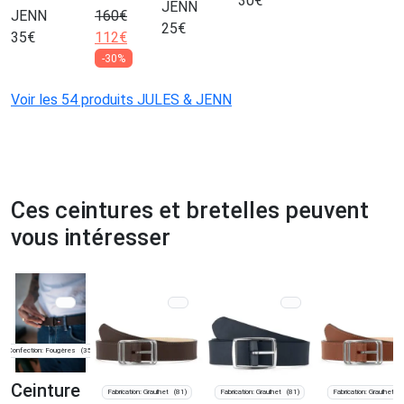
30
€
JENN
JENN
160
€
25
€
35
€
112
€
-30%
Voir les 54 produits JULES & JENN
Ces ceintures et bretelles peuvent
vous intéresser
Confection: Fougères
(35)
Ceinture
Fabrication: Graulhet
Fabrication: Graulhet
Fabrication: Graulhet
(81)
(81)
(