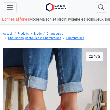
Bonnes affaires
Mode
Maison et jardin
Hygiène et soins
Jeux, jou
Accueil
Produits
Mode
Chaussures
Chaussons, pantoufles et Charentaises
Charentaises
1/5