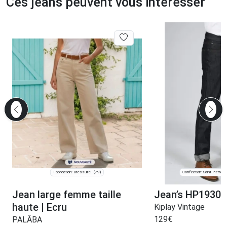
Ces jeans peuvent vous intéresser
Fabrication: Bressuire
Confection: Saint-Pierre-
(79)
Jean large femme taille
Jean’s HP1930
haute | Ecru
Kiplay Vintage
129
€
PALÂBA