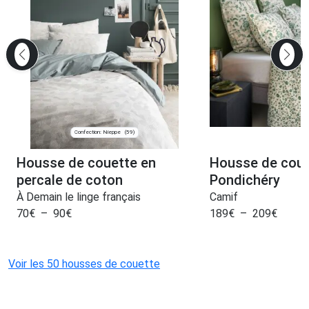
Confection: Nieppe
(59)
Housse de couette en
Housse de coue
percale de coton
Pondichéry
À Demain le linge français
Camif
70
€
–
90
€
189
€
–
209
€
Voir les 50 housses de couette