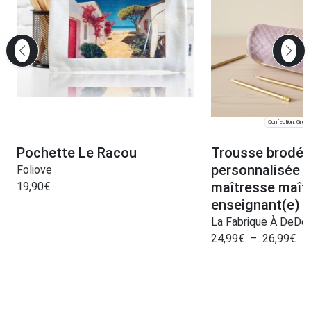
Confection: Greno
Pochette Le Racou
Trousse brodée
personnalisée 
Foliove
maîtresse maît
19,90
€
enseignant(e) f
La Fabrique À DeDe
24,99
€
–
26,99
€