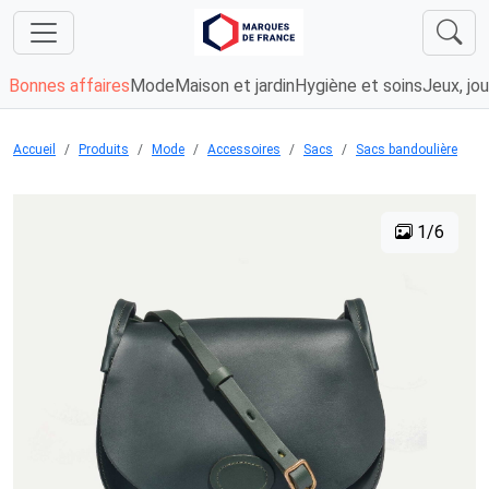
Bonnes affaires
Mode
Maison et jardin
Hygiène et soins
Jeux, jou
Accueil
Produits
Mode
Accessoires
Sacs
Sacs bandoulière
1/6